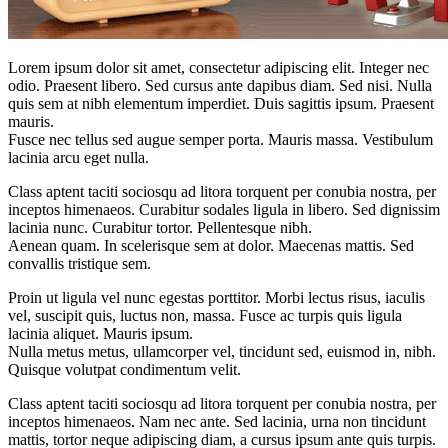
Lorem ipsum dolor sit amet, consectetur adipiscing elit. Integer nec
odio. Praesent libero. Sed cursus ante dapibus diam. Sed nisi. Nulla
quis sem at nibh elementum imperdiet. Duis sagittis ipsum. Praesent
mauris.
Fusce nec tellus sed augue semper porta. Mauris massa. Vestibulum
lacinia arcu eget nulla.
Class aptent taciti sociosqu ad litora torquent per conubia nostra, per
inceptos himenaeos. Curabitur sodales ligula in libero. Sed dignissim
lacinia nunc. Curabitur tortor. Pellentesque nibh.
Aenean quam. In scelerisque sem at dolor. Maecenas mattis. Sed
convallis tristique sem.
Proin ut ligula vel nunc egestas porttitor. Morbi lectus risus, iaculis
vel, suscipit quis, luctus non, massa. Fusce ac turpis quis ligula
lacinia aliquet. Mauris ipsum.
Nulla metus metus, ullamcorper vel, tincidunt sed, euismod in, nibh.
Quisque volutpat condimentum velit.
Class aptent taciti sociosqu ad litora torquent per conubia nostra, per
inceptos himenaeos. Nam nec ante. Sed lacinia, urna non tincidunt
mattis, tortor neque adipiscing diam, a cursus ipsum ante quis turpis.